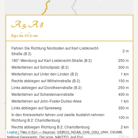
A 9, A 8
809.0 km, 8 h 17 min
Fahren Sie Richtung Nordosten auf Karl-Liebknecht-
2 m
Straße (B 2)
180°-Wendung auf Karl-Liebknecht-Straße (B 2)
250 m
Weiterfahren auf Schloßplatz (B 2)
300 m
Weiterfahren auf Unter den Linden (B 2)
1 km
Rechts abbiegen auf Wilhelmstraße (B 2)
150 m
Links abbiegen auf Dorotheenstraße (B 2)
250 m
Weiterfahren auf Scheidemannstraße
400 m
Weiterfahren auf John-Foster-Dulles-Allee
1 km
Links abbiegen auf Spreeweg
350 m
In den Kreisverkehr fahren und zweite Ausfahrt nehmen
100 m
Richtung B 2: Charlottenburg
Rechts abbiegen Richtung B 2: Charlottenburg
2 km
Leaflet
| Tiles © Esri — Sources: GEBCO, NOAA, CHS, OSU, UNH, CSUMB,
In den Kreisverkehr fahren und dritte Ausfahrt nehmen
150 m
National Geographic, DeLorme, NAVTEQ, and Esri