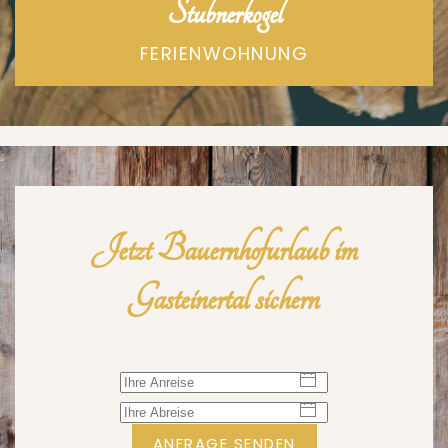
Stubnerkogel
FERIENWOHNUNG
Jetzt Bauernhofurlaub im
Gasteinertal sichern
ANFRAGE SENDEN